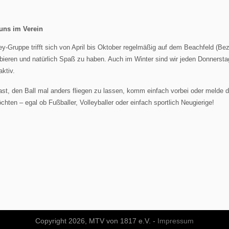
 uns im Verein
ey-Gruppe trifft sich von April bis Oktober regelmäßig auf dem Beachfeld (Be
bieren und natürlich Spaß zu haben. Auch im Winter sind wir jeden Donnerst
aktiv.
st, den Ball mal anders fliegen zu lassen, komm einfach vorbei oder melde di
hten – egal ob Fußballer, Volleyballer oder einfach sportlich Neugierige!
Copyright 2026, MTV von 1817 e.V. -
Impressum