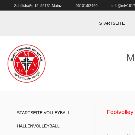
Schillstraße 15, 55131 Mainz
06131/52460
info@mtv1817
STARTSEITE
M
Footvolley
STARTSEITE VOLLEYBALL
HALLENVOLLEYBALL